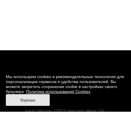
Мы используем cookies и рекомендательные технологии для
персонализации сервисов и удобства пользователей. Вы
можете запретить сохранение cookie в настройках своего
браузера.
Политика использования Cookies
© 2026 Музей кино
Хорошо
При поддержке Министерства культуры РФ
Адрес: Москва, 129223, проспект Мира, 119,
павильон № 36 Тел.: +7 (495) 150-3600
Anti-Corruption
Sitemap