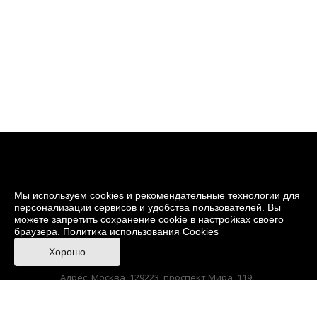
Мы используем cookies и рекомендательные технологии для
персонализации сервисов и удобства пользователей. Вы
можете запретить сохранение cookie в настройках своего
браузера.
Политика использования Cookies
© 2026 Музей кино
Хорошо
При поддержке Министерства культуры РФ
Адрес: Москва, 129223, проспект Мира, 119,
павильон № 36 Тел.: +7 (495) 150-3600
Anti-Corruption
Sitemap