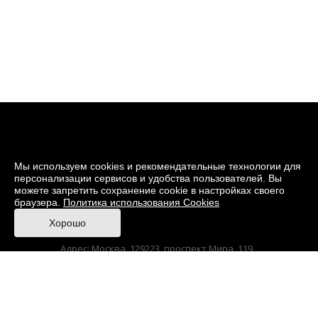
Мы используем cookies и рекомендательные технологии для
персонализации сервисов и удобства пользователей. Вы
можете запретить сохранение cookie в настройках своего
браузера.
Политика использования Cookies
© 2026 Музей кино
Хорошо
При поддержке Министерства культуры РФ
Адрес: Москва, 129223, проспект Мира, 119,
павильон № 36 Тел.: +7 (495) 150-3600
Anti-Corruption
Sitemap