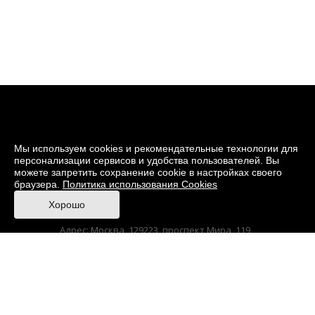
Мы используем cookies и рекомендательные технологии для
персонализации сервисов и удобства пользователей. Вы
можете запретить сохранение cookie в настройках своего
браузера.
Политика использования Cookies
© 2026 Музей кино
Хорошо
При поддержке Министерства культуры РФ
Адрес: Москва, 129223, проспект Мира, 119,
павильон № 36 Тел.: +7 (495) 150-3600
Anti-Corruption
Sitemap