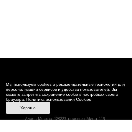
Мы используем cookies и рекомендательные технологии для
персонализации сервисов и удобства пользователей. Вы
можете запретить сохранение cookie в настройках своего
браузера.
Политика использования Cookies
© 2026 Музей кино
Хорошо
При поддержке Министерства культуры РФ
Адрес: Москва, 129223, проспект Мира, 119,
павильон № 36 Тел.: +7 (495) 150-3600
Anti-Corruption
Sitemap