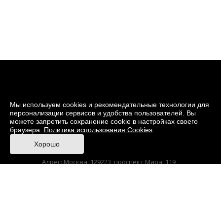
Мы используем cookies и рекомендательные технологии для
персонализации сервисов и удобства пользователей. Вы
можете запретить сохранение cookie в настройках своего
браузера.
Политика использования Cookies
© 2026 Музей кино
Хорошо
При поддержке Министерства культуры РФ
Адрес: Москва, 129223, проспект Мира, 119,
павильон № 36 Тел.: +7 (495) 150-3600
Anti-Corruption
Sitemap