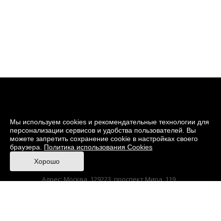
Мы используем cookies и рекомендательные технологии для
персонализации сервисов и удобства пользователей. Вы
можете запретить сохранение cookie в настройках своего
браузера.
Политика использования Cookies
© 2026 Музей кино
Хорошо
При поддержке Министерства культуры РФ
Адрес: Москва, 129223, проспект Мира, 119,
павильон № 36 Тел.: +7 (495) 150-3600
Anti-Corruption
Sitemap