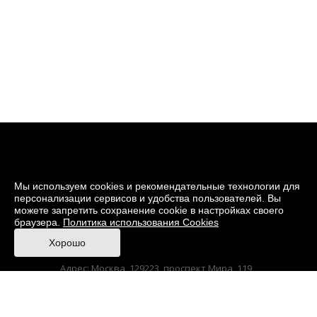
Мы используем cookies и рекомендательные технологии для
персонализации сервисов и удобства пользователей. Вы
можете запретить сохранение cookie в настройках своего
браузера.
Политика использования Cookies
© 2026 Музей кино
Хорошо
При поддержке Министерства культуры РФ
Адрес: Москва, 129223, проспект Мира, 119,
павильон № 36 Тел.: +7 (495) 150-3600
Anti-Corruption
Sitemap