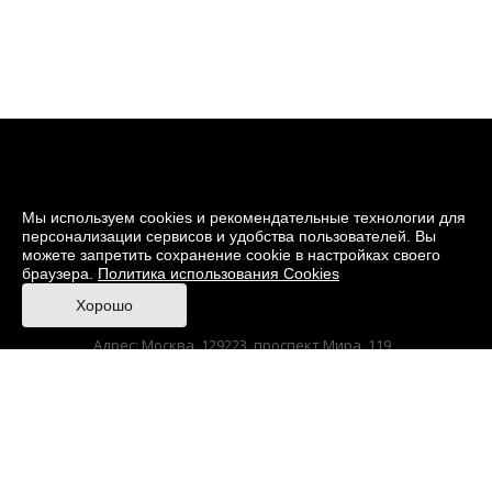
Мы используем cookies и рекомендательные технологии для
персонализации сервисов и удобства пользователей. Вы
можете запретить сохранение cookie в настройках своего
браузера.
Политика использования Cookies
© 2026 Музей кино
Хорошо
При поддержке Министерства культуры РФ
Адрес: Москва, 129223, проспект Мира, 119,
павильон № 36 Тел.: +7 (495) 150-3600
Anti-Corruption
Sitemap