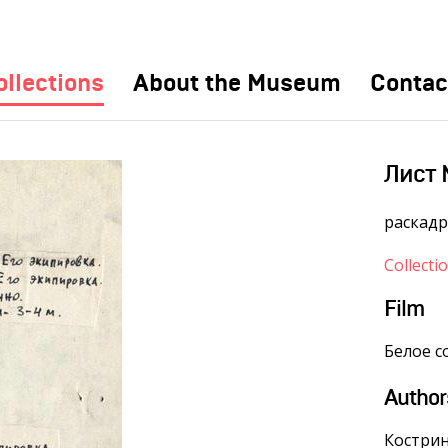
ollections
About the Museum
Contac
Лист 
раскад
Collecti
Film
Белое с
Author
Костри