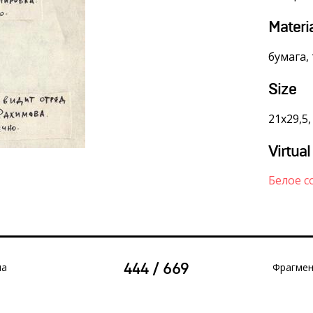
Materi
бумага,
Size
21х29,5
Virtual
Белое с
ча
Фрагмен
444 / 669