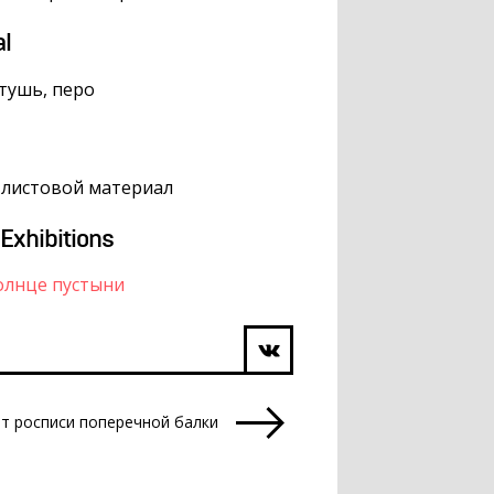
al
 тушь, перо
, листовой материал
 Exhibitions
олнце пустыни
т росписи поперечной балки