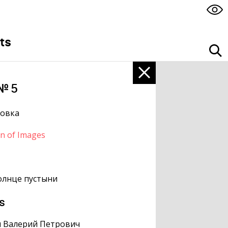
ts
№ 5
ровка
on of Images
олнце пустыни
s
н Валерий Петрович