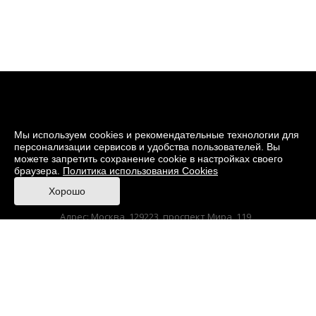
Мы используем cookies и рекомендательные технологии для
персонализации сервисов и удобства пользователей. Вы
можете запретить сохранение cookie в настройках своего
браузера.
Политика использования Cookies
© 2026 Музей кино
Хорошо
При поддержке Министерства культуры РФ
Адрес: Москва, 129223, проспект Мира, 119,
павильон № 36 Тел.: +7 (495) 150-3600
Anti-Corruption
Sitemap