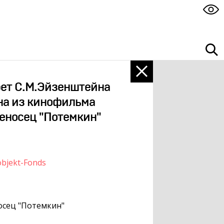
ет С.М.Эйзенштейна
на из кинофильма
еносец "Потемкин"
bjekt-Fonds
сец "Потемкин"