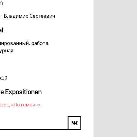
n
т Владимир Сергеевич
al
нированный, работа
урная
х20
le Expositionen
осец «Потемкин»