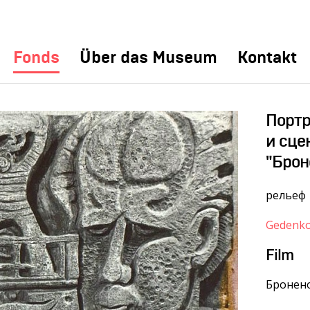
Fonds
Über das Museum
Kontakt
Портр
и сце
"Брон
рельеф
Gedenko
Film
Бронено