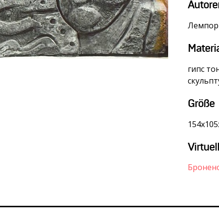
Autore
Лемпор
Materi
гипс то
скульпт
Größe
154х105
Virtuel
Бронен