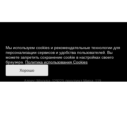
Мы используем cookies и рекомендательные технологии для
персонализации сервисов и удобства пользователей. Вы
можете запретить сохранение cookie в настройках своего
браузера.
Политика использования Cookies
© 2026 Музей кино
Хорошо
При поддержке Министерства культуры РФ
Адрес: Москва, 129223, проспект Мира, 119,
павильон № 36 Тел.: +7 (495) 150-3600
Korruptionsgegenwirkung
Sitemap
Hergestellt in