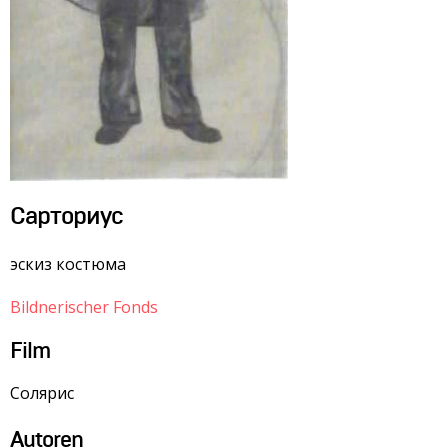
Сарториус
эскиз костюма
Bildnerischer Fonds
Film
Солярис
Autoren