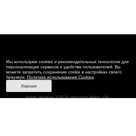
Мы используем cookies и рекомендательные технологии для
персонализации сервисов и удобства пользователей. Вы
можете запретить сохранение cookie в настройках своего
браузера.
Политика использования Cookies
© 2026 Музей кино
Хорошо
При поддержке Министерства культуры РФ
Адрес: Москва, 129223, проспект Мира, 119,
павильон № 36 Тел.: +7 (495) 150-3600
Anti-Corruption
Sitemap