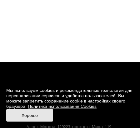
Мы используем cookies и рекомендательные технологии для
персонализации сервисов и удобства пользователей. Вы
можете запретить сохранение cookie в настройках своего
браузера.
Политика использования Cookies
© 2026 Музей кино
Хорошо
При поддержке Министерства культуры РФ
Адрес: Москва, 129223, проспект Мира, 119,
павильон № 36 Тел.: +7 (495) 150-3600
Anti-Corruption
Sitemap