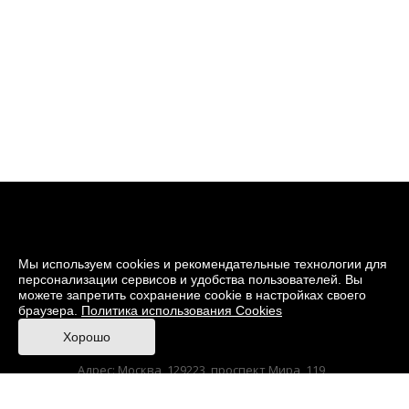
Мы используем cookies и рекомендательные технологии для
персонализации сервисов и удобства пользователей. Вы
можете запретить сохранение cookie в настройках своего
браузера.
Политика использования Cookies
© 2026 Музей кино
Хорошо
При поддержке Министерства культуры РФ
Адрес: Москва, 129223, проспект Мира, 119,
павильон № 36 Тел.: +7 (495) 150-3600
Anti-Corruption
Sitemap