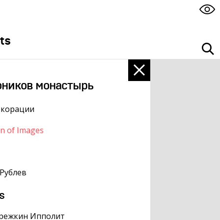
ts
ников монастырь
екорации
on of Images
Рублев
s
режкин Ипполит