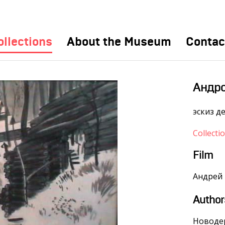
ollections
About the Museum
Contac
Андро
эскиз д
Collecti
Film
Андрей 
Author
Новоде