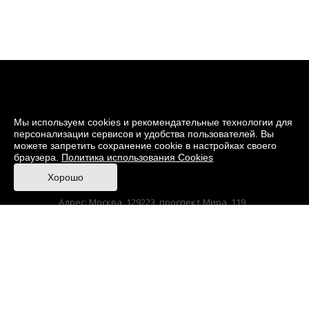
Мы используем cookies и рекомендательные технологии для
персонализации сервисов и удобства пользователей. Вы
можете запретить сохранение cookie в настройках своего
браузера.
Политика использования Cookies
© 2026 Музей кино
Хорошо
При поддержке Министерства культуры РФ
Адрес: Москва, 129223, проспект Мира, 119,
павильон № 36 Тел.: +7 (495) 150-3600
Anti-Corruption
Sitemap