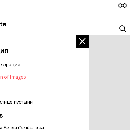
ts
ция
екорации
on of Images
олнце пустыни
s
ч Белла Семёновна