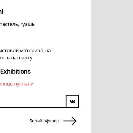
al
 пастель, гуашь
листовой материал, на
е, в паспарту
 Exhibitions
олнце пустыни
Белый офицер