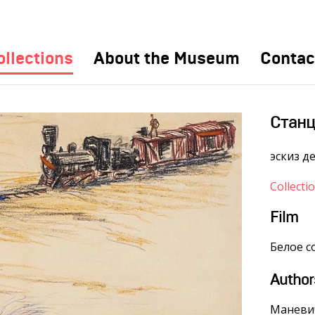
ollections
About the Museum
Contac
Стан
эскиз д
Collecti
Film
Белое с
Author
Маневи