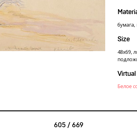
Materi
бумага,
Size
48х69, 
подложк
Virtual
Белое с
605 / 669