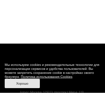
Мы используем cookies и рекомендательные технологии для
персонализации сервисов и удобства пользователей. Вы
можете запретить сохранение cookie в настройках своего
браузера.
Политика использования Cookies
© 2026 Музей кино
Хорошо
При поддержке Министерства культуры РФ
Адрес: Москва, 129223, проспект Мира, 119,
павильон № 36 Тел.: +7 (495) 150-3600
Anti-Corruption
Sitemap