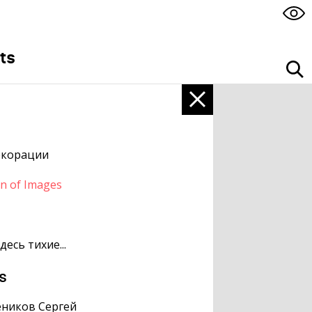
ts
екорации
on of Images
десь тихие...
s
ников Сергей