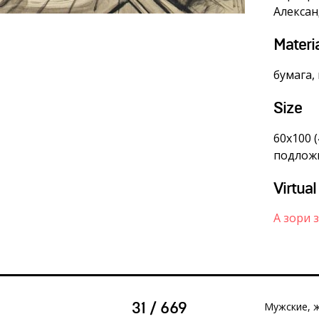
Алекса
Materi
бумага,
Size
60х100 (
подложк
Virtual
А зори 
Мужские, ж
31 / 669