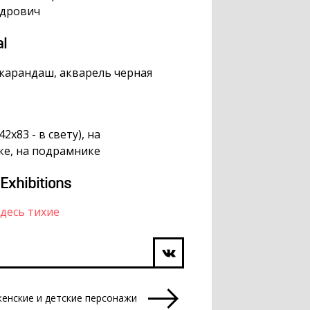
ндрович
al
 карандаш, акварель черная
42х83 - в свету), на
е, на подрамнике
 Exhibitions
здесь тихие
енские и детские персонажи