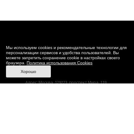
Мы используем cookies и рекомендательные технологии для
персонализации сервисов и удобства пользователей. Вы
можете запретить сохранение cookie в настройках своего
браузера.
Политика использования Cookies
© 2026 Музей кино
Хорошо
При поддержке Министерства культуры РФ
Адрес: Москва, 129223, проспект Мира, 119,
павильон № 36 Тел.: +7 (495) 150-3600
Anti-Corruption
Sitemap
Made in