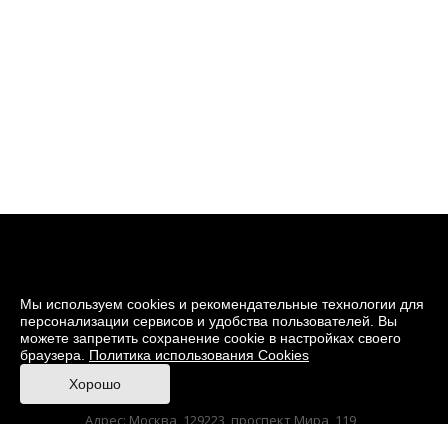
Мы используем cookies и рекомендательные технологии для
персонализации сервисов и удобства пользователей. Вы
можете запретить сохранение cookie в настройках своего
браузера.
Политика использования Cookies
© 2026 Музей кино
Хорошо
При поддержке Министерства культуры РФ
Адрес: Москва, 129223, проспект Мира, 119,
павильон № 36 Тел.: +7 (495) 150-3600