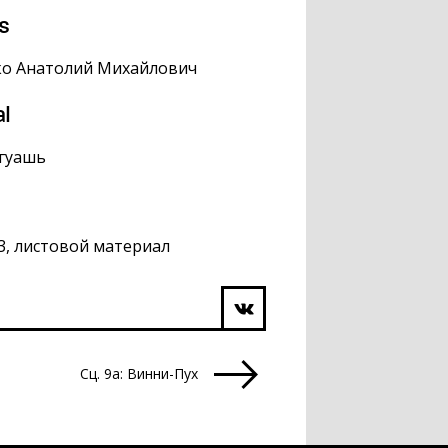
s
ко Анатолий Михайлович
al
 гуашь
,3, листовой материал
Сц. 9а: Винни-Пух