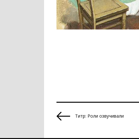
Титр: Роли озвучивали