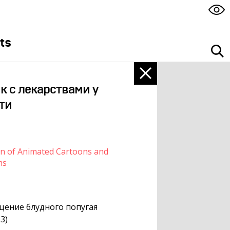
ts
к с лекарствами у
ти
on of Animated Cartoons and
ms
ение блудного попугая
3)