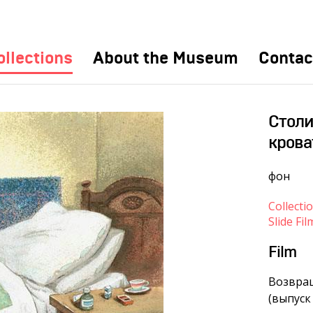
ollections
About the Museum
Contac
Столи
крова
фон
Collecti
Slide Fil
Film
Возвращ
(выпуск 