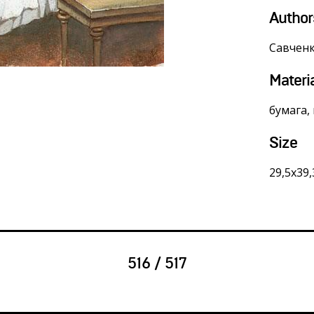
Author
Савчен
Materi
бумага,
Size
29,5х39
516 / 517