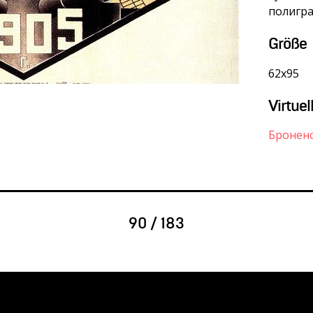
полигра
Größe
62х95
Virtuel
Бронен
90 / 183