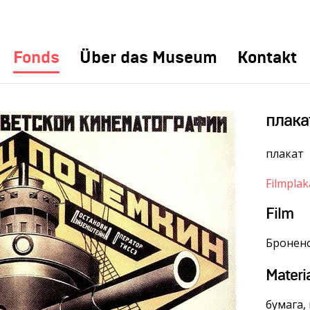
Fonds
Über das Museum
Kontakt
плака
плакат
Filmplak
Film
Бронено
Materi
бумага,