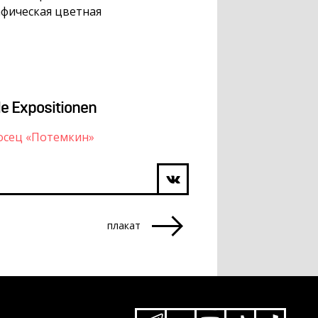
фическая цветная
le Expositionen
осец «Потемкин»
плакат