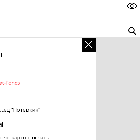
т
at-Fonds
сец "Потемкин"
al
 пенокартон, печать