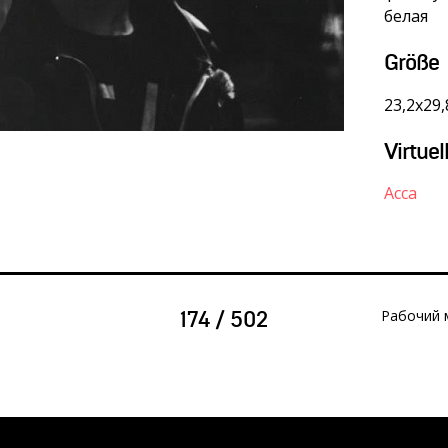
белая
Größe
23,2х29,
Virtuel
Асса
Рабочий 
174 / 502