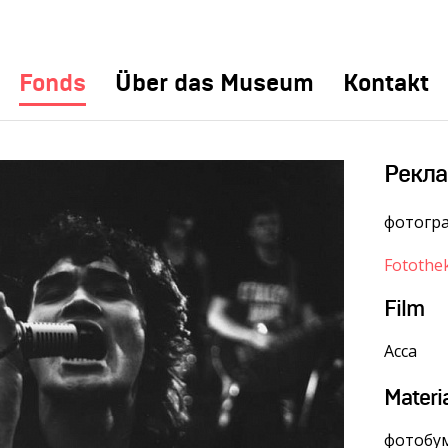
Fonds
Über das Museum
Kontakt
Рекла
фотогр
Fotothe
Film
Асса
Materi
фотобум