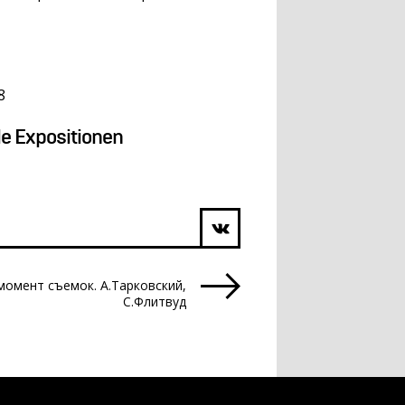
8
le Expositionen
момент съемок. А.Тарковский,
С.Флитвуд