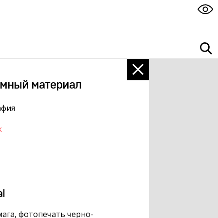
мный материал
афия
k
al
ага, фотопечать черно-