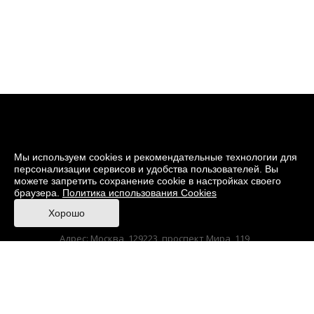
Мы используем cookies и рекомендательные технологии для
персонализации сервисов и удобства пользователей. Вы
можете запретить сохранение cookie в настройках своего
браузера.
Политика использования Cookies
© 2026 Музей кино
Хорошо
При поддержке Министерства культуры РФ
Адрес: Москва, 129223, проспект Мира, 119,
павильон № 36 Тел.: +7 (495) 150-3600
Korruptionsgegenwirkung
Sitemap