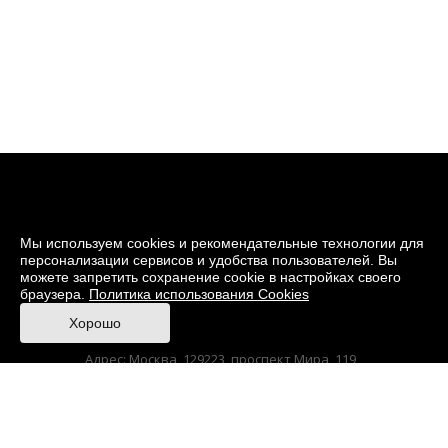
Мы используем cookies и рекомендательные технологии для
персонализации сервисов и удобства пользователей. Вы
можете запретить сохранение cookie в настройках своего
браузера.
Политика использования Cookies
© 2026 Музей кино
Хорошо
При поддержке Министерства культуры РФ
Адрес: Москва, 129223, проспект Мира, 119,
павильон № 36 Тел.: +7 (495) 150-3600
Korruptionsgegenwirkung
Sitemap