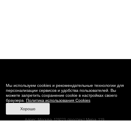
Мы используем cookies и рекомендательные технологии для
персонализации сервисов и удобства пользователей. Вы
можете запретить сохранение cookie в настройках своего
браузера.
Политика использования Cookies
© 2026 Музей кино
Хорошо
При поддержке Министерства культуры РФ
Адрес: Москва, 129223, проспект Мира, 119,
павильон № 36 Тел.: +7 (495) 150-3600