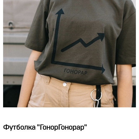
Футболка "ГонорГонорар"