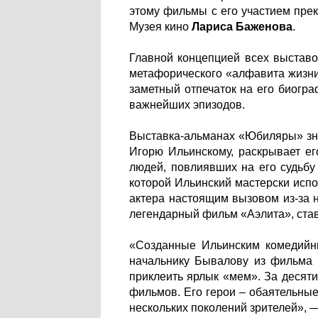
этому фильмы с его участием прек
Музея кино
Лариса Баженова
.
Главной концепцией всех выстав
метафорического «алфавита жизни»
заметный отпечаток на его биогра
важнейших эпизодов.
Выставка-альманах «Юбиляры» зна
Игорю Ильинскому, раскрывает ег
людей, повлиявших на его судьбу
которой Ильинский мастерски исп
актера настоящим вызовом из-за 
легендарный фильм «Аэлита», ста
«Созданные Ильинским комедийны
начальнику Бывалову из фильма 
приклеить ярлык «мем». За десят
фильмов. Его герои – обаятельные
нескольких поколений зрителей», 