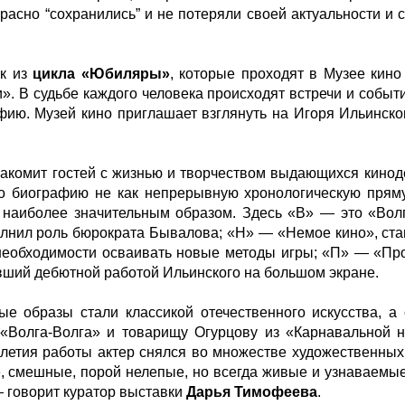
расно “сохранились” и не потеряли своей актуальности и 
ок из
цикла «Юбиляры»
, которые проходят в Музее кино 
. В судьбе каждого человека происходят встречи и собы
фию. Музей кино приглашает взглянуть на Игоря Ильинско
комит гостей с жизнью и творчеством выдающихся кинод
о биографию не как непрерывную хронологическую пряму
 наиболее значительным образом. Здесь «В» — это «Волг
олнил роль бюрократа Бывалова; «Н» — «Немое кино», ста
необходимости осваивать новые методы игры; «П» — «Про
вший дебютной работой Ильинского на большом экране.
е образы стали классикой отечественного искусства, 
«Волга-Волга» и товарищу Огурцову из «Карнавальной н
илетия работы актер снялся во множестве художественных
, смешные, порой нелепые, но всегда живые и узнаваемые
— говорит куратор выставки
Дарья Тимофеева
.