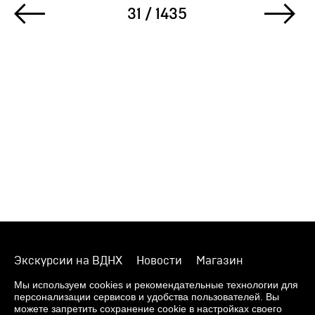
31 / 1435
Экскурсии на ВДНХ
Новости
Магазин
О музее
Фонды
Виртуальный музей
Мы используем cookies и рекомендательные технологии для
персонализации сервисов и удобства пользователей. Вы
Издания
Пресс-центр
Контакты
можете запретить сохранение cookie в настройках своего