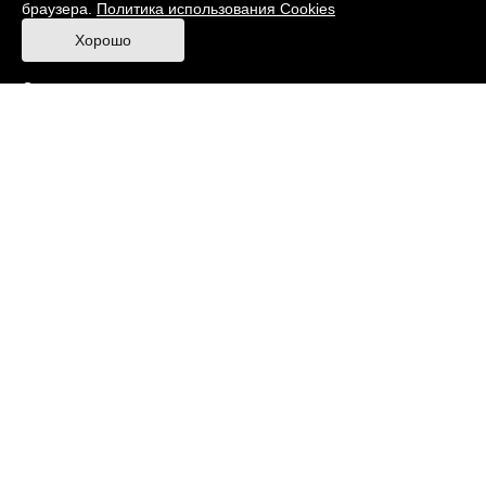
браузера.
Политика использования Cookies
Правила посещения Музея
Хорошо
Ответы на частые вопросы
Оценка качества услуг
Противодействие терроризму и экстремизму
Напишите нам
© 2026 Музей кино
При поддержке Министерства культуры РФ
Адрес: Москва, 129223, проспект Мира, 119,
павильон № 36 Тел.: +7 (495) 150-3600
Противодействие коррупции
Карта сайта