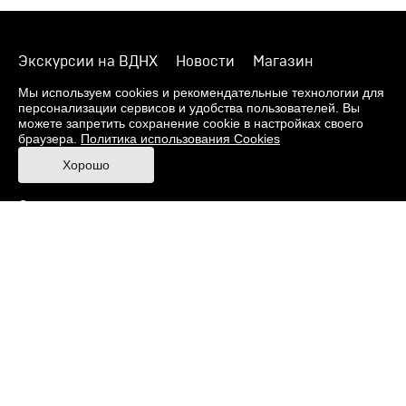
Экскурсии на ВДНХ
Новости
Магазин
О музее
Фонды
Виртуальный музей
Мы используем cookies и рекомендательные технологии для
персонализации сервисов и удобства пользователей. Вы
Издания
Пресс-центр
Контакты
можете запретить сохранение cookie в настройках своего
браузера.
Политика использования Cookies
Правила посещения Музея
Хорошо
Ответы на частые вопросы
Оценка качества услуг
Противодействие терроризму и экстремизму
Напишите нам
© 2026 Музей кино
При поддержке Министерства культуры РФ