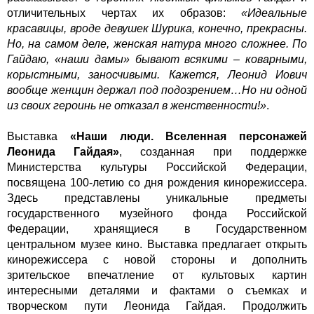
отличительных чертах их образов:
«Идеальные
красавицы, вроде девушек Шурика, конечно, прекрасны.
Но, на самом деле, женская натура много сложнее. По
Гайдаю, «наши дамы» бывают всякими – коварными,
корыстными, заносчивыми. Кажется, Леонид Иович
вообще женщин держал под подозрением…Но ни одной
из своих героинь не отказал в женственности!»
.
Выставка
«Наши люди. Вселенная персонажей
Леонида Гайдая»
, созданная при поддержке
Министерства культуры Российской Федерации,
посвящена 100-летию со дня рождения кинорежиссера.
Здесь представлены уникальные предметы
государственного музейного фонда Российской
Федерации, хранящиеся в Государственном
центральном музее кино. Выставка предлагает открыть
кинорежиссера с новой стороны и дополнить
зрительское впечатление от культовых картин
интересными деталями и фактами о съемках и
творческом пути Леонида Гайдая. Продолжить