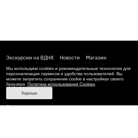
Экскурсии на ВДНХ
Новости
Магазин
О музее
Фонды
Виртуальный музей
Мы используем cookies и рекомендательные технологии для
персонализации сервисов и удобства пользователей. Вы
Издания
Пресс-центр
Контакты
можете запретить сохранение cookie в настройках своего
браузера.
Политика использования Cookies
Правила посещения Музея
Хорошо
Ответы на частые вопросы
Оценка качества услуг
Противодействие терроризму и экстремизму
Напишите нам