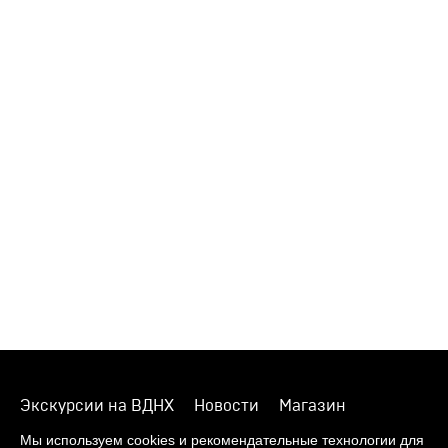
Экскурсии на ВДНХ
Новости
Магазин
О музее
Фонды
Виртуальный музей
Мы используем cookies и рекомендательные технологии для