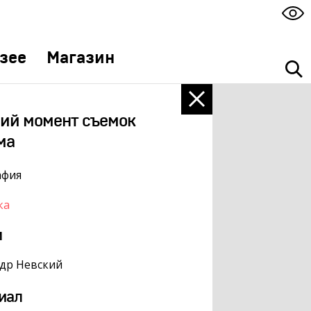
зее
Магазин
ий момент съемок
ма
афия
ка
м
др Невский
иал