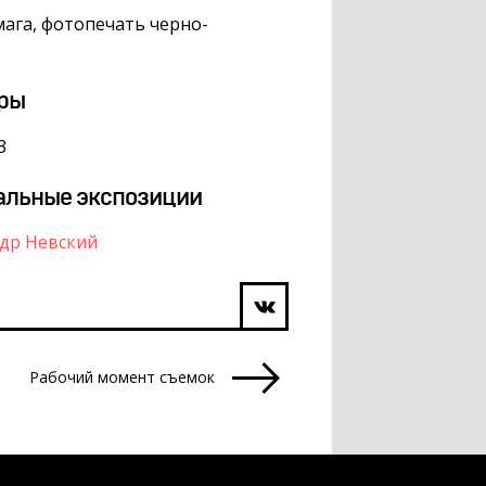
ага, фотопечать черно-
ры
3
альные экспозиции
др Невский
Рабочий момент съемок