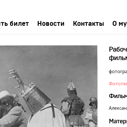
ть билет
Новости
Контакты
О му
Рабоч
филь
фотогр
Фототе
Филь
Алексан
Матер