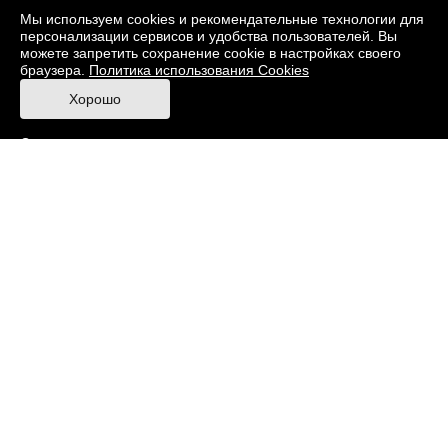
О музее
Фонды
Виртуальный музей
Мы используем cookies и рекомендательные технологии для
персонализации сервисов и удобства пользователей. Вы
Издания
Пресс-центр
Контакты
можете запретить сохранение cookie в настройках своего
браузера.
Политика использования Cookies
Правила посещения Музея
Хорошо
Ответы на частые вопросы
Оценка качества услуг
Противодействие терроризму и экстремизму
Напишите нам
© 2026 Музей кино
При поддержке Министерства культуры РФ
Адрес: Москва, 129223, проспект Мира, 119,
павильон № 36 Тел.: +7 (495) 150-3600
Противодействие коррупции
Карта сайта