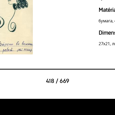
Matéri
бумага,
Dimen
27х21, 
418 / 669