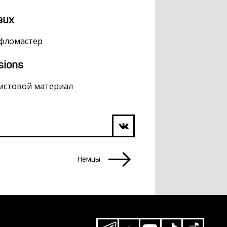
aux
 фломастер
sions
листовой материал
Немцы