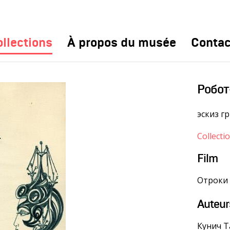
llections
À propos du musée
Contac
Робо
эскиз г
Collectio
Film
Отроки 
Auteur
Кунич Т