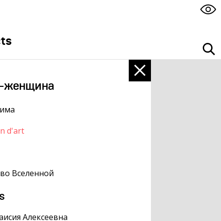
ts
т-женщина
рима
n d'art
во Вселенной
s
аисия Алексеевна